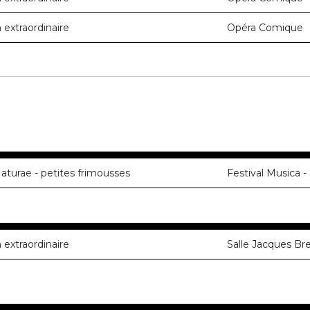
n extraordinaire
Opéra Comique
aturae - petites frimousses
Festival Musica -
n extraordinaire
Salle Jacques Bre