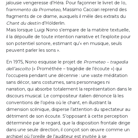
jalousie vengeresse d’Héra. Pour façonner le livret de Io,
f
rammento da Prometeo
, Massimo Cacciari reprend des
fragments de ce drame, auxquels il mêle des extraits du
Chant du destin
d’Hölderlin.
Mais lorsque Luigi Nono s’empare de la matière textuelle,
il la dépouille de toute intention narrative et l’exploite pour
son potentiel sonore, estimant qu’« en musique, seuls
peuvent parler les sons ».
En 1975, Nono esquisse le projet de
Prometeo – tragedia
dell’ascolto
(« Prométhée – tragédie de l’écoute ») qui
l’occupera pendant une décennie : une vaste méditation
sans décor, sans costumes, sans personnages ni
narration, qui absorbe totalement la représentation dans le
discours musical. Le compositeur italien dénonce là les
conventions de l’opéra où le chant, en illustrant la
dimension scénique, disperse l’attention du spectateur au
détriment de son écoute. S’opposant à cette perception
déterminée par le regard, que la disposition frontale dirige
dans une seule direction, il conçoit son œuvre comme un
archipel où l’oreille de l’auditeur est invitée à se