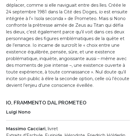
déplacer, comme si elle naviguait entre des îles. Créée le
24 septembre 1981 dans la Cité des Doges,
Io
est ensuite
intégrée à l’« Isola seconda » de Prometeo. Mais si Nono
confronte la prêtresse aimée de Zeus au Titan qui défia
les dieux, c’est également parce qu’il voit dans ces deux
personnages des figures emblématiques de la quête et
de l’errance. Io incarne de surcroît le « choix entre une
existence équilibrée, pensée, sûre, et une existence
problématique, inquiète, angoissante aussi – même avec
des moments de joie intense –, une existence ouverte à
toute expérience, à toute connaissance ». Nul doute qu’il
incite son public à élire la seconde option, celle où l’écoute
devient l’enjeu d’une conscience éveillée.
IO, FRAMMENTO DAL PROMETEO
Luigi Nono
Massimo Cacciari
, livret
Extraits d’Eschyle, Euripide, Hérodote, Friedrich Hölderlin,